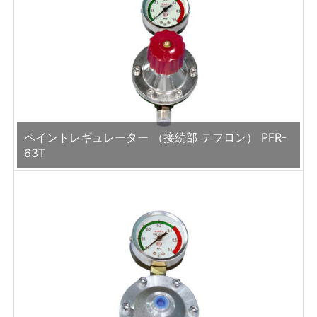
ペイントレギュレーター （接続部 テフロン） PFR-
63T