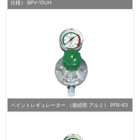
仕様） BPV-15UH
ペイントレギュレーター （接続部 アルミ） PFR-63